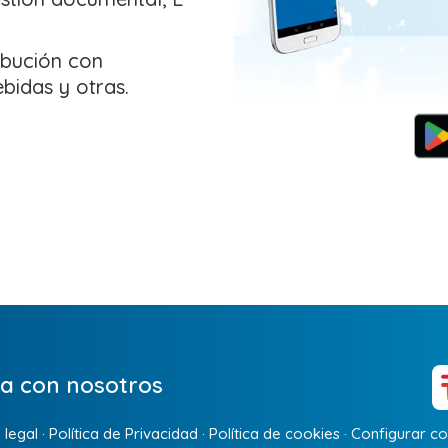
ibución con
bidas y otras.
a con nosotros
 legal
·
Política de Privacidad
·
Política de cookies
·
Configurar co