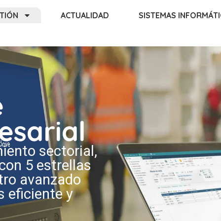
TIÓN
ACTUALIDAD
SISTEMAS INFORMÁT
e
esarial
ento sectorial,
 con 5 estrellas
stro avanzado
 eficiente y