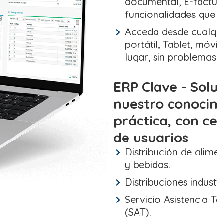
documental, E-factur
funcionalidades que 
Acceda desde cualqui
portátil, Tablet, mó
lugar, sin problemas
ERP Clave - Sol
nuestro conoci
práctica, con c
de usuarios
Distribución de alim
y bebidas.
Distribuciones industr
Servicio Asistencia 
(SAT).