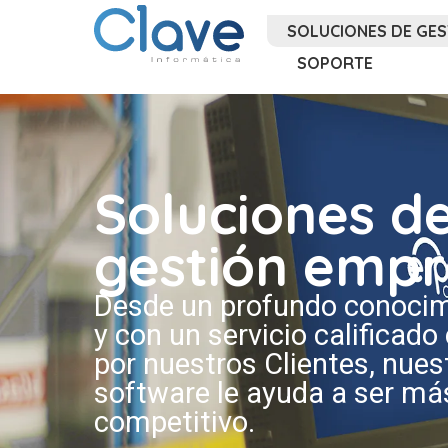
SOLUCIONES DE GES
SOPORTE
Soluciones d
gestión empr
Desde un profundo conocimi
y con un servicio calificado
por nuestros Clientes, nue
software le ayuda a ser más
competitivo.